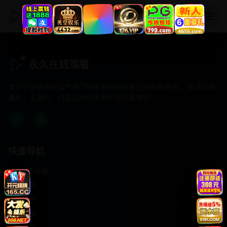
永久在线观看
永久在线观看
专注于提供最新国产热门电影电视剧免费在线观看服务， 高清流畅
播放，无插件，打造纯净的免费影视观看体验！
快速导航
首页推荐
精选剧情
热门动作
浪漫爱情